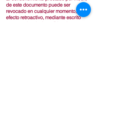
de este documento puede ser
revocado en cualquier momento, sin
efecto retroactivo, mediante escrito
presentado a la Junta Directiva o
mediante correo dirigido a
ampaduquederivas@gmail.com
adjuntando fotocopia de su DNI o
documento identificativo
correspondiente.
Las personas que han rellenado este
formulario han leído y
comprendido los
términos de este documento, y prestan
su consentimiento, para el tratamiento
de los datos en los términos descritos
y con las finalidades expresadas.
AMPA DUQUE DE RIVAS
Paseo de la Chopera, 64
28523 Rivas Vaciamadrid